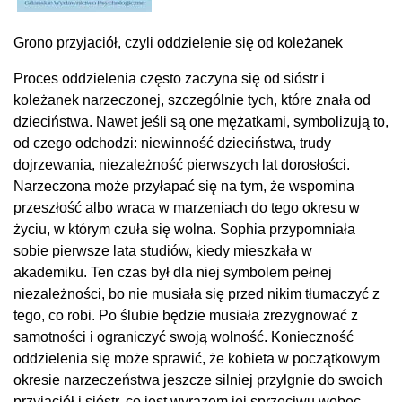
Grono przyjaciół, czyli oddzielenie się od koleżanek
Proces oddzielenia często zaczyna się od sióstr i
koleżanek narzeczonej, szczególnie tych, które znała od
dzieciństwa. Nawet jeśli są one mężatkami, symbolizują to,
od czego odchodzi: niewinność dzieciństwa, trudy
dojrzewania, niezależność pierwszych lat dorosłości.
Narzeczona może przyłapać się na tym, że wspomina
przeszłość albo wraca w marzeniach do tego okresu w
życiu, w którym czuła się wolna. Sophia przypomniała
sobie pierwsze lata studiów, kiedy mieszkała w
akademiku. Ten czas był dla niej symbolem pełnej
niezależności, bo nie musiała się przed nikim tłumaczyć z
tego, co robi. Po ślubie będzie musiała zrezygnować z
samotności i ograniczyć swoją wolność. Konieczność
oddzielenia się może sprawić, że kobieta w początkowym
okresie narzeczeństwa jeszcze silniej przylgnie do swoich
przyjaciół i sióstr, co jest wyrazem jej sprzeciwu wobec