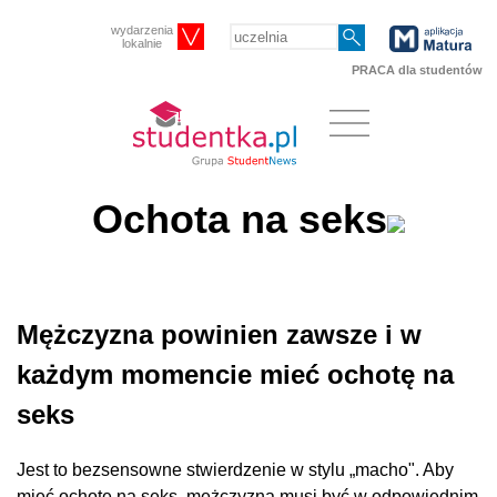
wydarzenia
lokalnie
PRACA dla studentów
Ochota na seks
Mężczyzna powinien zawsze i w
każdym momencie mieć ochotę na
seks
Jest to bezsensowne stwierdzenie w stylu „macho". Aby
mieć ochotę na seks, mężczyzna musi być w odpowied­nim