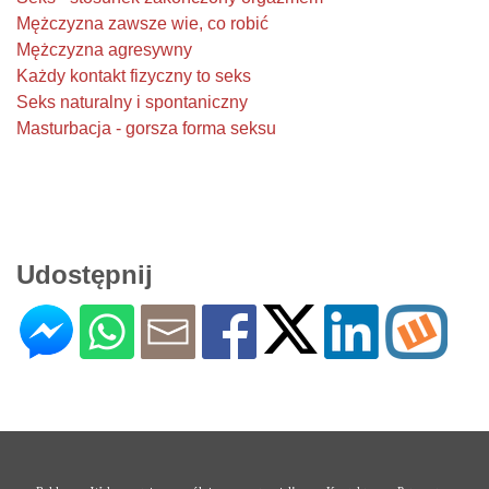
Mężczyzna zawsze wie, co robić
Mężczyzna agresywny
Każdy kontakt fizyczny to seks
Seks naturalny i spontaniczny
Masturbacja - gorsza forma seksu
Udostępnij