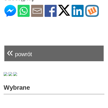
«
powrót
Wybrane