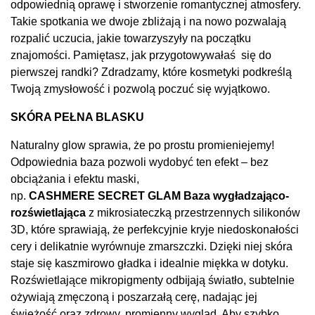
odpowiednią oprawę i stworzenie romantycznej atmosfery.
Takie spotkania we dwoje zbliżają i na nowo pozwalają
rozpalić uczucia, jakie towarzyszyły na początku
znajomości. Pamiętasz, jak przygotowywałaś się do
pierwszej randki? Zdradzamy, które kosmetyki podkreślą
Twoją zmysłowość i pozwolą poczuć się wyjątkowo.
SKÓRA PEŁNA BLASKU
Naturalny glow sprawia, że po prostu promieniejemy!
Odpowiednia baza pozwoli wydobyć ten efekt – bez
obciążania i efektu maski,
np.
CASHMERE SECRET GLAM Baza wygładzająco-
rozświetlająca
z mikrosiateczką przestrzennych silikonów
3D, które sprawiają, że perfekcyjnie kryje niedoskonałości
cery i delikatnie wyrównuje zmarszczki. Dzięki niej skóra
staje się kaszmirowo gładka i idealnie miękka w dotyku.
Rozświetlające mikropigmenty odbĳają światło, subtelnie
ożywiają zmęczoną i poszarzałą cerę, nadając jej
świeżość oraz zdrowy, promienny wygląd. Aby szybko