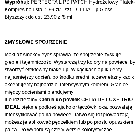
Wypróbuj:
PERFECTA LIPS PATCH Hydrożelowy Płatek-
Kompres na usta, 5,99 zł/1 szt. | CELIA Lip Gloss
Błyszczyk do ust, 23,90 zł/8 ml
ZMYSŁOWE SPOJRZENIE
Makijaż smokey eyes sprawia, że spojrzenie zyskuje
głębię i tajemniczość. Wystarczą trzy kolory na powiece, by
stworzyć efektowny make-up. W kącikach aplikujemy
najjaśniejszy odcień, po środku średni, a zewnętrzny kącik
akcentujemy najbardziej intensywnym kolorem. Granice
między odcieniami blendujemy
lub rozcieramy.
Cienie do powiek CELIA DE LUXE TRIO
IDEAL
pięknie podkreślają kolor tęczówki oka, pozwalają
intensyfikować go na powiece i łatwo się rozprowadzają –
możesz je aplikować pędzelkiem lub po prostu opuszkiem
palca. Do wyboru są cztery wersje kolorystyczne.