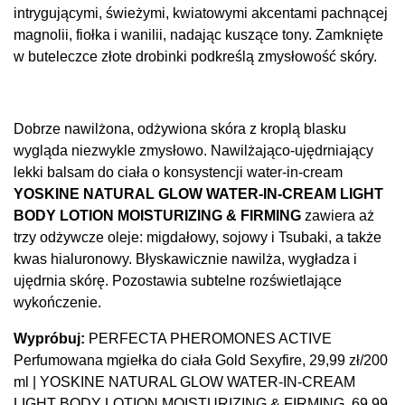
intrygującymi, świeżymi, kwiatowymi akcentami pachnącej
magnolii, fiołka i wanilii, nadając kuszące tony. Zamknięte
w buteleczce złote drobinki podkreślą zmysłowość skóry.
Dobrze nawilżona, odżywiona skóra z kroplą blasku
wygląda niezwykle zmysłowo. Nawilżająco-ujędrniający
lekki balsam do ciała o konsystencji water-in-cream
YOSKINE NATURAL GLOW WATER-IN-CREAM LIGHT
BODY LOTION MOISTURIZING & FIRMING
zawiera aż
trzy odżywcze oleje: migdałowy, sojowy i Tsubaki, a także
kwas hialuronowy. Błyskawicznie nawilża, wygładza i
ujędrnia skórę. Pozostawia subtelne rozświetlające
wykończenie.
Wypróbuj:
PERFECTA PHEROMONES ACTIVE
Perfumowana mgiełka do ciała Gold Sexyfire, 29,99 zł/200
ml | YOSKINE NATURAL GLOW WATER-IN-CREAM
LIGHT BODY LOTION MOISTURIZING & FIRMING, 69,99