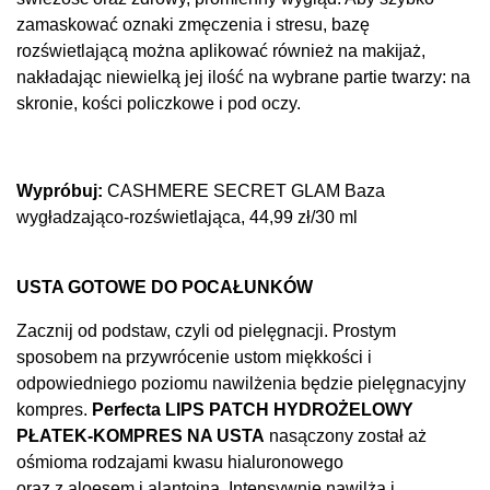
zamaskować oznaki zmęczenia i stresu, bazę
rozświetlającą można aplikować również na makĳaż,
nakładając niewielką jej ilość na wybrane partie twarzy: na
skronie, kości policzkowe i pod oczy.
Wypróbuj:
CASHMERE SECRET GLAM Baza
wygładzająco-rozświetlająca, 44,99 zł/30 ml
USTA GOTOWE DO POCAŁUNKÓW
Zacznij od podstaw, czyli od pielęgnacji. Prostym
sposobem na przywrócenie ustom miękkości i
odpowiedniego poziomu nawilżenia będzie pielęgnacyjny
kompres.
Perfecta LIPS PATCH HYDROŻELOWY
PŁATEK-KOMPRES NA USTA
nasączony został aż
ośmioma rodzajami kwasu hialuronowego
oraz z aloesem i alantoiną. Intensywnie nawilża i