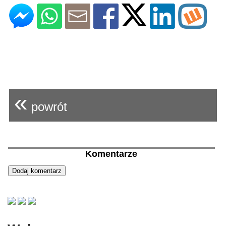
«
powrót
Komentarze