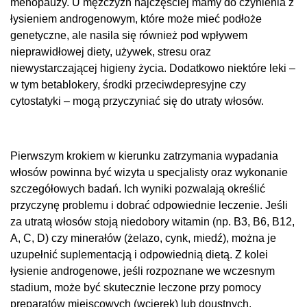
menopauzy. U mężczyzn najczęściej mamy do czynienia z
łysieniem androgenowym, które może mieć podłoże
genetyczne, ale nasila się również pod wpływem
nieprawidłowej diety, używek, stresu oraz
niewystarczającej higieny życia. Dodatkowo niektóre leki –
w tym betablokery, środki przeciwdepresyjne czy
cytostatyki – mogą przyczyniać się do utraty włosów.
Pierwszym krokiem w kierunku zatrzymania wypadania
włosów powinna być wizyta u specjalisty oraz wykonanie
szczegółowych badań. Ich wyniki pozwalają określić
przyczynę problemu i dobrać odpowiednie leczenie. Jeśli
za utratą włosów stoją niedobory witamin (np. B3, B6, B12,
A, C, D) czy minerałów (żelazo, cynk, miedź), można je
uzupełnić suplementacją i odpowiednią dietą. Z kolei
łysienie androgenowe, jeśli rozpoznane we wczesnym
stadium, może być skutecznie leczone przy pomocy
preparatów miejscowych (wcierek) lub doustnych.